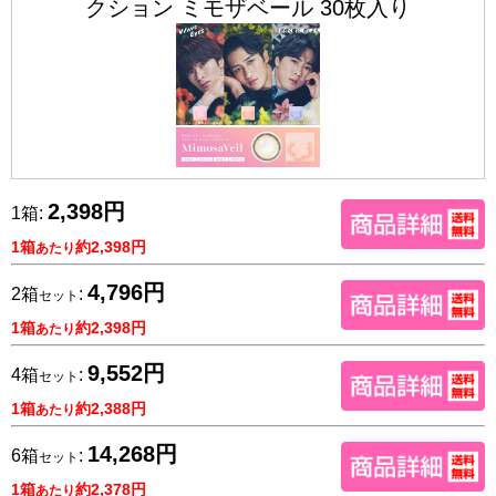
クション ミモザベール 30枚入り
2,398円
1箱:
1箱
約2,398円
あたり
4,796円
2箱
:
セット
1箱
約2,398円
あたり
9,552円
4箱
:
セット
1箱
約2,388円
あたり
14,268円
6箱
:
セット
1箱
約2,378円
あたり