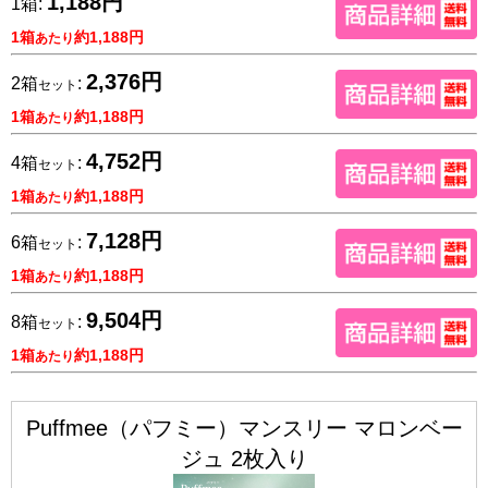
1,188円
1箱:
1箱
約1,188円
あたり
2,376円
2箱
:
セット
1箱
約1,188円
あたり
4,752円
4箱
:
セット
1箱
約1,188円
あたり
7,128円
6箱
:
セット
1箱
約1,188円
あたり
9,504円
8箱
:
セット
1箱
約1,188円
あたり
Puffmee（パフミー）マンスリー マロンベー
ジュ 2枚入り