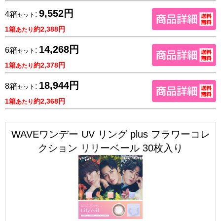
9,552円
4箱
:
セット
1箱
約2,388円
あたり
14,268円
6箱
:
セット
1箱
約2,378円
あたり
18,944円
8箱
:
セット
1箱
約2,368円
あたり
WAVEワンデー UV リング plus フラワーコレ
クション リリーベール 30枚入り