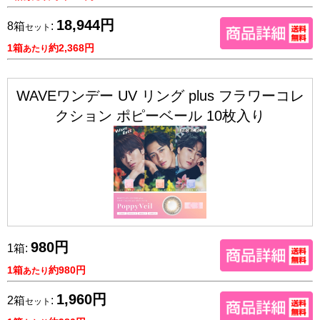
18,944円
8箱
:
セット
1箱
約2,368円
あたり
WAVEワンデー UV リング plus フラワーコレ
クション ポピーベール 10枚入り
980円
1箱:
1箱
約980円
あたり
1,960円
2箱
:
セット