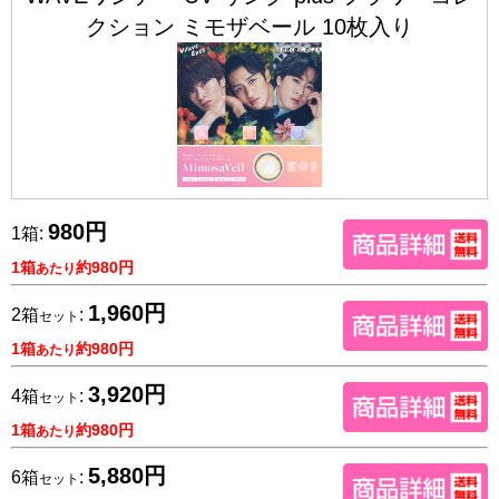
クション ミモザベール 10枚入り
980円
1箱:
1箱
約980円
あたり
1,960円
2箱
:
セット
1箱
約980円
あたり
3,920円
4箱
:
セット
1箱
約980円
あたり
5,880円
6箱
:
セット