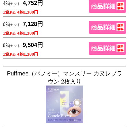
4,752円
4箱
:
セット
1箱
約1,188円
あたり
7,128円
6箱
:
セット
1箱
約1,188円
あたり
9,504円
8箱
:
セット
1箱
約1,188円
あたり
Puffmee（パフミー）マンスリー カヌレブラ
ウン 2枚入り