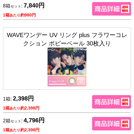
7,840円
8箱
:
セット
1箱
約980円
あたり
WAVEワンデー UV リング plus フラワーコレ
クション ポピーベール 30枚入り
2,398円
1箱:
1箱
約2,398円
あたり
4,796円
2箱
:
セット
1箱
約2,398円
あたり