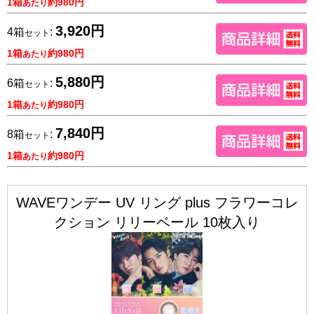
1箱
約980円
あたり
3,920円
4箱
:
セット
1箱
約980円
あたり
5,880円
6箱
:
セット
1箱
約980円
あたり
7,840円
8箱
:
セット
1箱
約980円
あたり
WAVEワンデー UV リング plus フラワーコレ
クション リリーベール 10枚入り