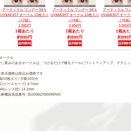
アーティラル ワンデー 58％
アーティラル ワンデー 58％
アーティラル ワン
UV&MOIST オークル 10枚入り
UV&MOIST オークル 10枚入り
UV&MOIST オー
（×2箱）
（×4箱）
（×6箱
1,980円
3,960円
5,940
1箱あたり
1箱あたり
1箱あた
約990円
約990円
約990
●オークル
少し黄みのあるオークルは、つけるだけで瞳をクールにワントーンアップ。テクニッ
※表示価格は税込み価格です
箱10枚入り / 片眼10日分
C(ベースカーブ): 8.7mm
IA(レンズ径): 14.2mm
療機器承認番号: 30200BZX00099A05