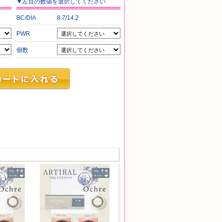
▼
左目
の数値を選択してください
BC/DIA
8.7/14.2
PWR
個数