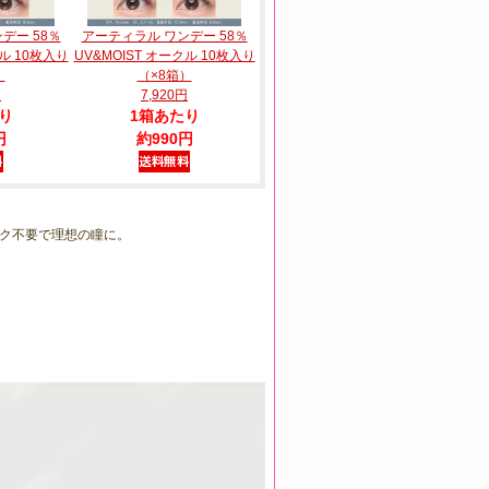
デー 58％
アーティラル ワンデー 58％
クル 10枚入り
UV&MOIST オークル 10枚入り
）
（×8箱）
円
7,920円
り
1箱あたり
円
約990円
ク不要で理想の瞳に。