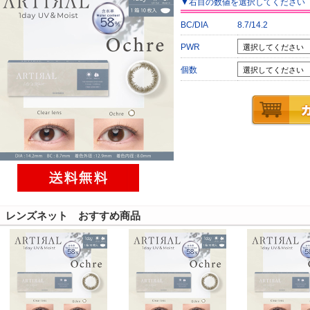
▼
右目
の数値を選択してください
BC/DIA
8.7/14.2
PWR
個数
レンズネット おすすめ商品