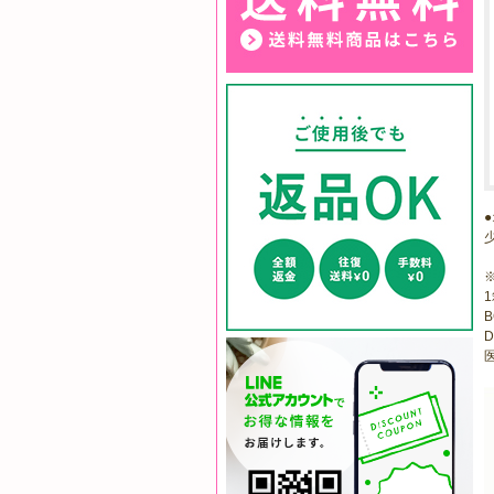
1
B
D
医