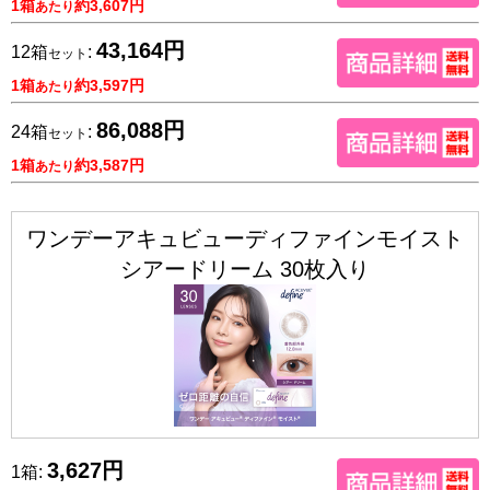
1箱
約3,607円
あたり
43,164円
12箱
:
セット
1箱
約3,597円
あたり
86,088円
24箱
:
セット
1箱
約3,587円
あたり
ワンデーアキュビューディファインモイスト
シアードリーム 30枚入り
3,627円
1箱: