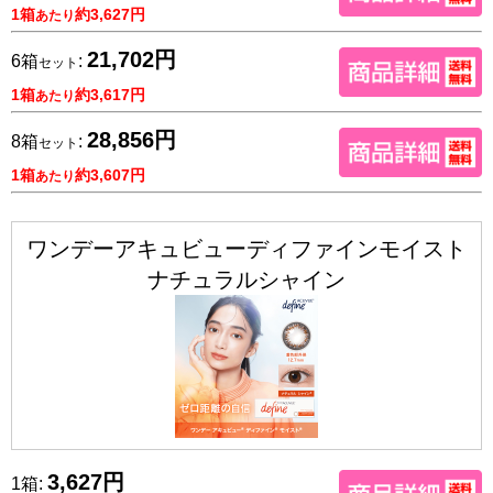
1箱
約3,627円
あたり
21,702円
6箱
:
セット
1箱
約3,617円
あたり
28,856円
8箱
:
セット
1箱
約3,607円
あたり
ワンデーアキュビューディファインモイスト
ナチュラルシャイン
3,627円
1箱: