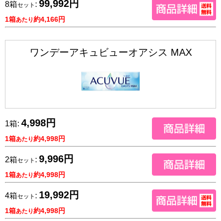
99,992円
8箱
:
セット
1箱
約4,166円
あたり
ワンデーアキュビューオアシス MAX
4,998円
1箱:
1箱
約4,998円
あたり
9,996円
2箱
:
セット
1箱
約4,998円
あたり
19,992円
4箱
:
セット
1箱
約4,998円
あたり