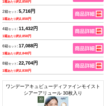
1箱
約2,858円
あたり
5,716円
2箱
:
セット
1箱
約2,858円
あたり
11,432円
4箱
:
セット
1箱
約2,858円
あたり
17,088円
6箱
:
セット
1箱
約2,848円
あたり
22,704円
8箱
:
セット
1箱
約2,838円
あたり
ワンデーアキュビューディファインモイスト
シアーアリュール 30枚入り