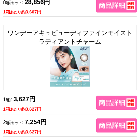
28,856円
8箱
:
セット
1箱
約3,607円
あたり
ワンデーアキュビューディファインモイスト
ラディアントチャーム
3,627円
1箱:
1箱
約3,627円
あたり
7,254円
2箱
:
セット
1箱
約3,627円
あたり