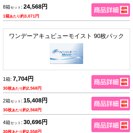
24,568円
8箱
:
セット
1箱
約3,071円
あたり
ワンデーアキュビューモイスト 90枚パック
7,704円
1箱:
30枚
約2,568円
あたり
15,408円
2箱
:
セット
30枚
約2,568円
あたり
30,696円
4箱
:
セット
30枚
約2,558円
あたり