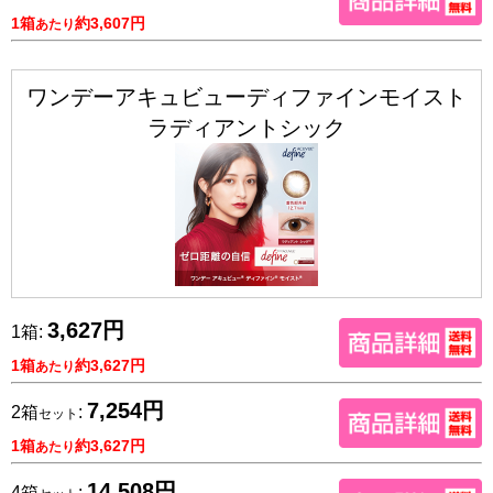
1箱
約3,607円
あたり
ワンデーアキュビューディファインモイスト
ラディアントシック
3,627円
1箱:
1箱
約3,627円
あたり
7,254円
2箱
:
セット
1箱
約3,627円
あたり
14,508円
4箱
: