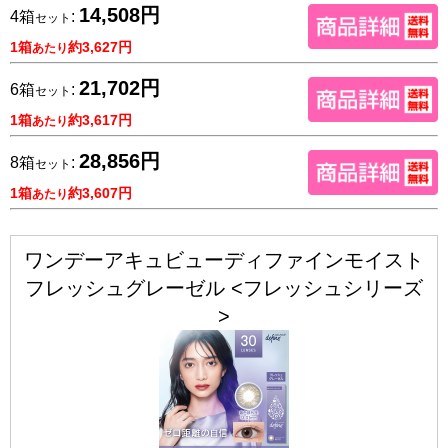
14,508円
4箱
:
セット
1箱
約3,627円
あたり
21,702円
6箱
:
セット
1箱
約3,617円
あたり
28,856円
8箱
:
セット
1箱
約3,607円
あたり
ワンデーアキュビューディファインモイスト
フレッシュグレーゼル <フレッシュシリーズ
>