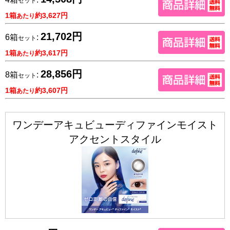
セット
1箱
約3,627円
あたり
21,702円
6箱
:
セット
1箱
約3,617円
あたり
28,856円
8箱
:
セット
1箱
約3,607円
あたり
ワンデーアキュビューディファインモイスト
アクセントスタイル