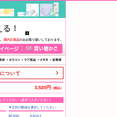
す。
国内正規品
のみお取り扱いしております。
について
3,520円
（税込）
してください（必ずご入力ください）
▼
左目
の数値を選択してください
BC/DIA
8.6/14.2