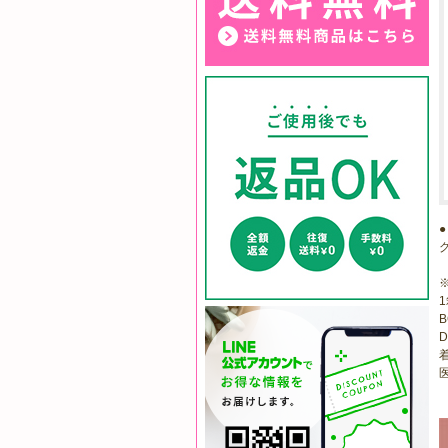
1
B
D
医