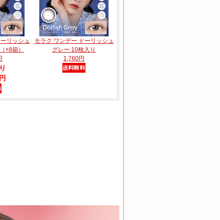
ドーリッシュ
モラク ワンデー ドーリッシュ
（×8箱）
グレー 10枚入り
円
1,760円
り
0円