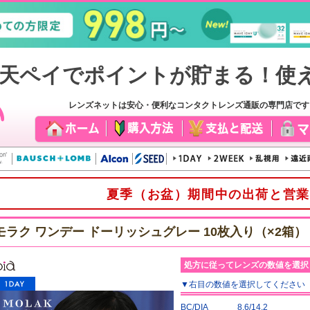
レンズネットは安心・便利なコンタクトレンズ通販の専門店で
夏季（お盆）期間中の出荷と営業
モラク ワンデー ドーリッシュグレー 10枚入り（×2箱）
処方に従ってレンズの数値を選択
▼
右目
の数値を選択してください
BC/DIA
8.6/14.2