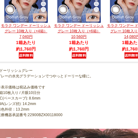
モラク ワンデー ドーリッシュ
モラク ワンデー ドーリッシュ
モラク ワンデー 
グレー 10枚入り（×4箱）
グレー 10枚入り（×6箱）
グレー 10枚入り
7,040円
10,560円
14,080
1箱あたり
1箱あたり
1箱あた
約1,760円
約1,760円
約1,76
●ドーリッシュグレー
グレーの水光グラデーションでつやっとドーリーな瞳に。
※表示価格は税込み価格です
箱10枚入り / 片眼10日分
C(ベースカーブ): 8.6mm
IA(レンズ径): 14.2mm
着色外径：13.2mm
療機器承認番号:22900BZX00118000