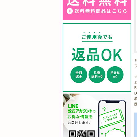
1
B
D
着
医