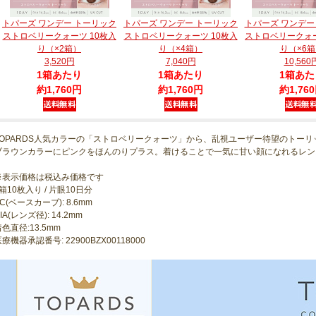
トパーズ ワンデー トーリック
トパーズ ワンデー トーリック
トパーズ ワンデー
ストロベリークォーツ 10枚入
ストロベリークォーツ 10枚入
ストロベリークォー
り（×2箱）
り（×4箱）
り（×6
3,520円
7,040円
10,560
1箱あたり
1箱あたり
1箱あた
約1,760円
約1,760円
約1,76
TOPARDS人気カラーの「ストロベリークォーツ」から、乱視ユーザー待望のトー
ブラウンカラーにピンクをほんのりプラス。着けることで一気に甘い顔になれるレン
※表示価格は税込み価格です
箱10枚入り / 片眼10日分
C(ベースカーブ): 8.6mm
IA(レンズ径): 14.2mm
色直径:13.5mm
療機器承認番号: 22900BZX00118000