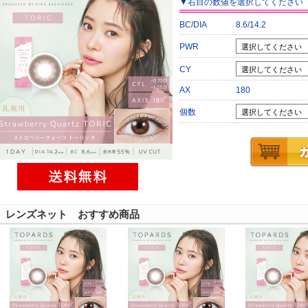
▼
右目
の数値を選択してください
BC/DIA
8.6/14.2
PWR
CY
AX
180
個数
レンズネット おすすめ商品