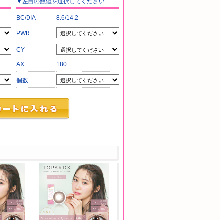
▼
左目
の数値を選択してください
BC/DIA
8.6/14.2
PWR
CY
AX
180
個数