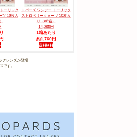
 トーリック
トパーズ ワンデー トーリック
ツ 10枚入
ストロベリークォーツ 10枚入
箱）
り（×8箱）
円
14,080円
り
1箱あたり
0円
約1,760円
リックレンズが登場
ズです。