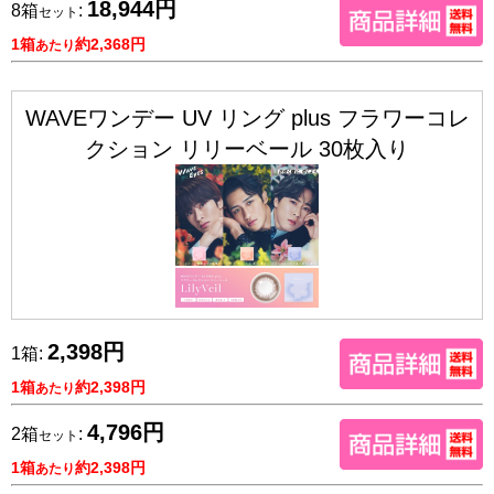
18,944円
8箱
:
セット
1箱
約2,368円
あたり
WAVEワンデー UV リング plus フラワーコレ
クション リリーベール 30枚入り
2,398円
1箱:
1箱
約2,398円
あたり
4,796円
2箱
:
セット
1箱
約2,398円
あたり