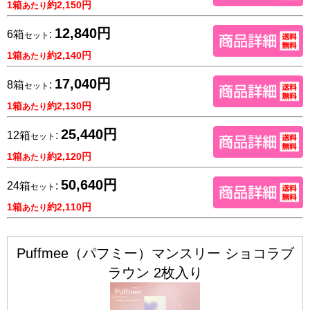
1箱
約2,150円
あたり
12,840円
6箱
:
セット
1箱
約2,140円
あたり
17,040円
8箱
:
セット
1箱
約2,130円
あたり
25,440円
12箱
:
セット
1箱
約2,120円
あたり
50,640円
24箱
:
セット
1箱
約2,110円
あたり
Puffmee（パフミー）マンスリー ショコラブ
ラウン 2枚入り