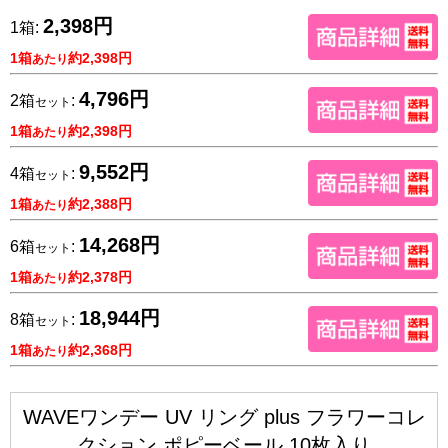
2,398円
1箱:
1箱
約2,398円
あたり
4,796円
2箱
:
セット
1箱
約2,398円
あたり
9,552円
4箱
:
セット
1箱
約2,388円
あたり
14,268円
6箱
:
セット
1箱
約2,378円
あたり
18,944円
8箱
:
セット
1箱
約2,368円
あたり
WAVEワンデー UV リング plus フラワーコレ
クション ポピーベール 10枚入り