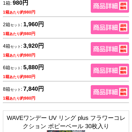
980円
1箱:
1箱
約980円
あたり
1,960円
2箱
:
セット
1箱
約980円
あたり
3,920円
4箱
:
セット
1箱
約980円
あたり
5,880円
6箱
:
セット
1箱
約980円
あたり
7,840円
8箱
:
セット
1箱
約980円
あたり
WAVEワンデー UV リング plus フラワーコレ
クション ポピーベール 30枚入り