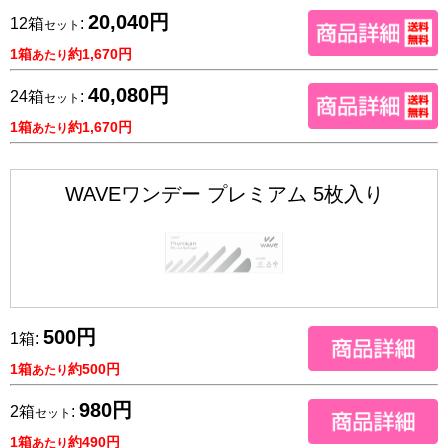
20,040円
12箱
:
セット
1箱
約1,670円
あたり
40,080円
24箱
:
セット
1箱
約1,670円
あたり
WAVEワンデー プレミアム 5枚入り
500円
1箱:
1箱
約500円
あたり
980円
2箱
:
セット
1箱
約490円
あたり