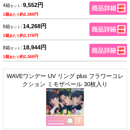
9,552円
4箱
:
セット
1箱
約2,388円
あたり
14,268円
6箱
:
セット
1箱
約2,378円
あたり
18,944円
8箱
:
セット
1箱
約2,368円
あたり
WAVEワンデー UV リング plus フラワーコレ
クション ミモザベール 30枚入り