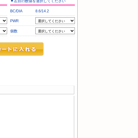
▼
左目
の数値を選択してください
BC/DIA
8.6/14.2
PWR
個数