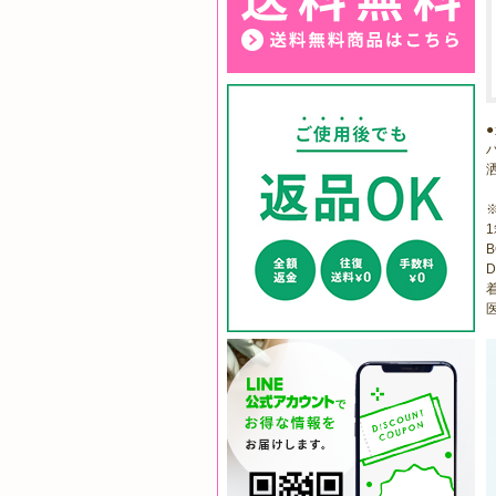
1
B
D
着
医