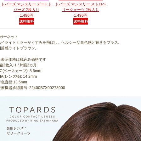
トパーズ マンスリー デートト
トパーズ マンスリー ストロベ
パーズ 2枚入り
リークォーツ 2枚入り
1,496円
1,496円
●ガーネット
ハイライトカラーがくすみを飛ばし、ヘルシーな血色感と輝きをプラス。
洒落感ライトブラウン。
※表示価格は税込み価格です
箱2枚入り / 片眼2カ月
C(ベースカーブ): 8.6mm
IA(レンズ径): 14.2mm
色直径:13.5mm
療機器承認番号: 22400BZX00278000