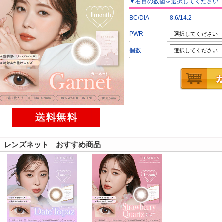
▼
右目
の数値を選択してください
BC/DIA
8.6/14.2
PWR
個数
レンズネット おすすめ商品