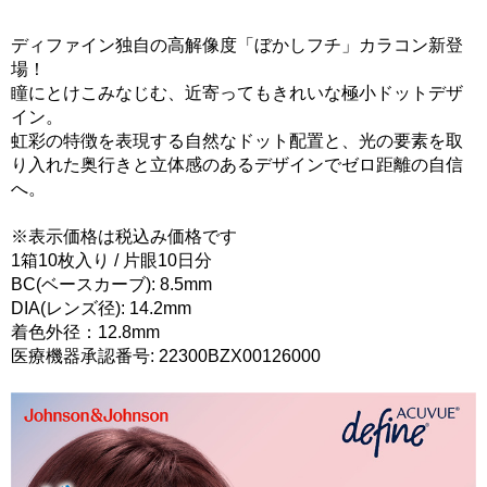
ディファイン独自の高解像度「ぼかしフチ」カラコン新登
場！
瞳にとけこみなじむ、近寄ってもきれいな極小ドットデザ
イン。
虹彩の特徴を表現する自然なドット配置と、光の要素を取
り入れた奥行きと立体感のあるデザインでゼロ距離の自信
へ。
※表示価格は税込み価格です
1箱10枚入り / 片眼10日分
BC(ベースカーブ): 8.5mm
DIA(レンズ径): 14.2mm
着色外径：12.8mm
医療機器承認番号: 22300BZX00126000