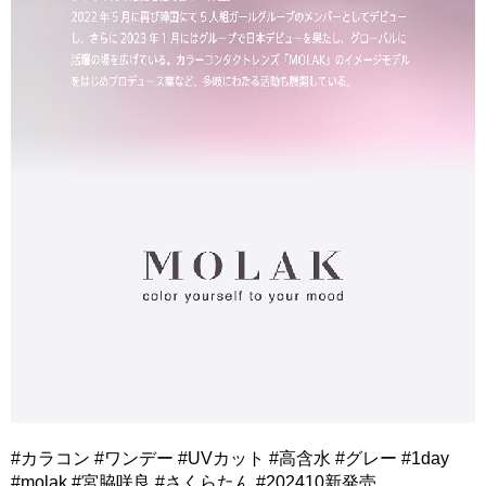
#カラコン #ワンデー #UVカット #高含水 #グレー #1day
#molak #宮脇咲良 #さくらたん #202410新発売