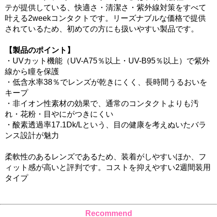
テが提供している、快適さ・清潔さ・紫外線対策をすべて
叶える2weekコンタクトです。リーズナブルな価格で提供
されているため、初めての方にも扱いやすい製品です。
【製品のポイント】
・UVカット機能（UV-A75％以上・UV-B95％以上）で紫外
線から瞳を保護
・低含水率38％でレンズが乾きにくく、長時間うるおいを
キープ
・非イオン性素材の効果で、通常のコンタクトよりも汚
れ・花粉・目やにがつきにくい
・酸素透過率17.1Dk/Lという、目の健康を考えぬいたバラ
ンス設計が魅力
柔軟性のあるレンズであるため、装着がしやすいほか、フ
ィット感が高いと評判です。コストを抑えやすい2週間装用
タイプ
Recommend