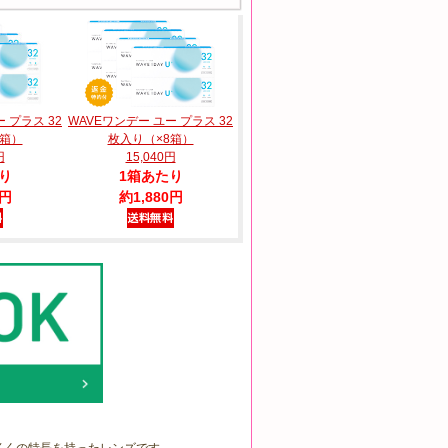
WAVEワンデー ユー プラス 32
 プラス 32
枚入り（×8箱）
6箱）
15,040円
円
1箱あたり
り
約1,880円
0円
多くの特長を持ったレンズです。