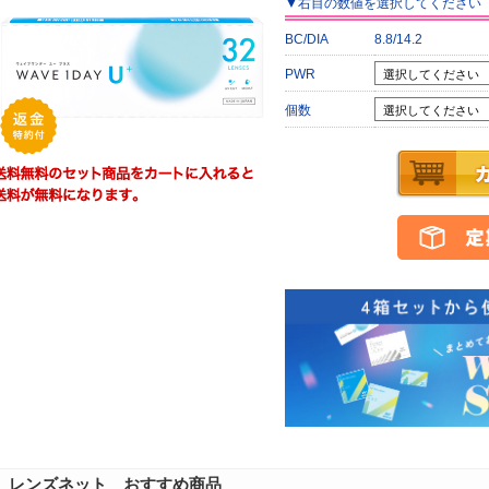
▼
右目
の数値を選択してください
BC/DIA
8.8/14.2
PWR
個数
レンズネット おすすめ商品