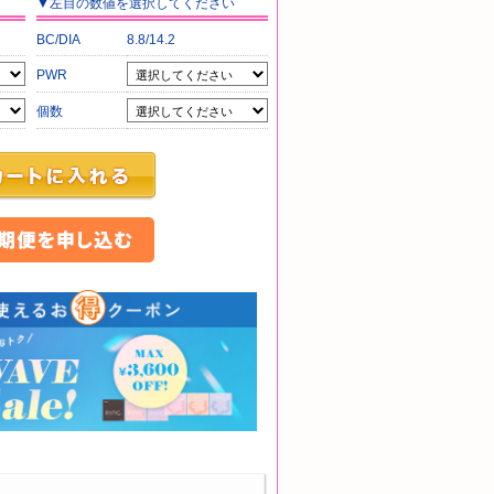
▼
左目
の数値を選択してください
BC/DIA
8.8/14.2
PWR
個数