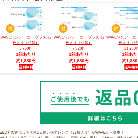
WAVEワンデー ユー プラス 32
WAVEワンデー ユー プラス 32
WAVEワンデー ユー
枚入り（×2箱）
枚入り（×4箱）
枚入り（×
3,760円
7,520円
11,280
1箱あたり
1箱あたり
1箱あた
約1,880円
約1,880円
約1,88
SEED社製造による国産1日使い捨てレンズ（32枚入り）がWAVEから登場！
天然うるおい成分「アルギン酸」を配合し、両性イオン素材、UVカット機能など、