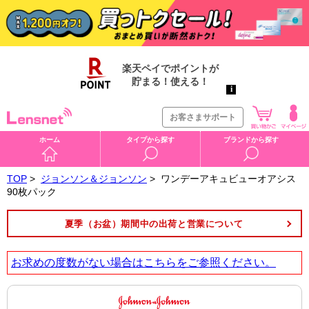
お客さまサポート
ホーム
タイプから探す
ブランドから探す
TOP
>
ジョンソン＆ジョンソン
>
ワンデーアキュビューオアシス
90枚パック
夏季（お盆）期間中の出荷と営業について
お求めの度数がない場合は
こちら
をご参照ください。