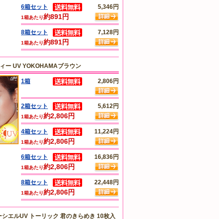
6箱セット
5,346円
約891円
1箱あたり
8箱セット
7,128円
約891円
1箱あたり
ー UV YOKOHAMAブラウン
1箱
2,806円
2箱セット
5,612円
約2,806円
1箱あたり
4箱セット
11,224円
約2,806円
1箱あたり
6箱セット
16,836円
約2,806円
1箱あたり
8箱セット
22,448円
約2,806円
1箱あたり
シエルUV トーリック 君のきらめき 10枚入