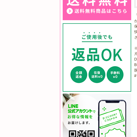
D
B
医