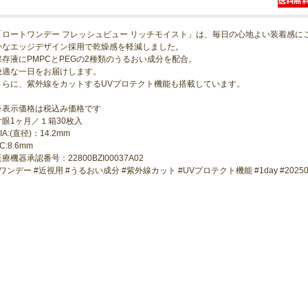
「ロートワンデー フレッシュビュー リッチモイスト」は、毎日の心地よい装着感に
かなエッジデザイン採用で乾燥感を軽減しました。
保存液にPMPCとPEGの2種類のうるおい成分を配合。
快適な一日をお届けします。
さらに、紫外線をカットするUVプロテクト機能も搭載しています。
※表示価格は税込み価格です
片眼1ヶ月／１箱30枚入
IA:(直径)：14.2mm
C:8.6mm
療機器承認番号：22800BZI00037A02
#ワンデー #近視用 #うるおい成分 #紫外線カット #UVプロテクト機能 #1day #2025