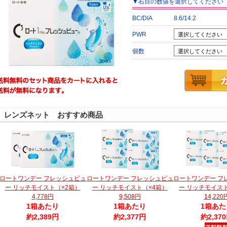
▼
右目
の数値を選択してください
BC/DIA
8.6/14.2
PWR
個数
レンズネット おすすめ商品
ロートワンデー フレッシュビュ
ロートワンデー フレッシュビュ
ロートワンデー フ
ー リッチモイスト（×2箱）
ー リッチモイスト（×4箱）
ー リッチモイス
4,778円
9,508円
14,220
1箱あたり
1箱あたり
1箱あた
約2,389円
約2,377円
約2,37