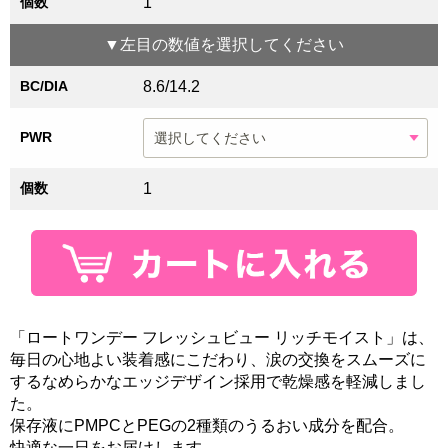
個数
1
▼
左目
の数値を選択してください
BC/DIA
8.6/14.2
PWR
個数
1
「ロートワンデー フレッシュビュー リッチモイスト」は、
毎日の心地よい装着感にこだわり、涙の交換をスムーズに
するなめらかなエッジデザイン採用で乾燥感を軽減しまし
た。
保存液にPMPCとPEGの2種類のうるおい成分を配合。
快適な一日をお届けします。