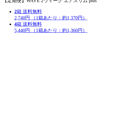
【定期便】WAVE 2ウィーク エアスリム plus
2
箱
送料無料
2,740円
（1箱あたり：
約1,370円
）
4
箱
送料無料
5,440円
（1箱あたり：
約1,360円
）