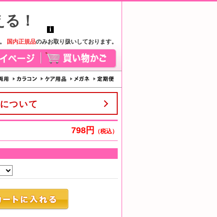
す。
国内正規品
のみお取り扱いしております。
について
798円
（税込）