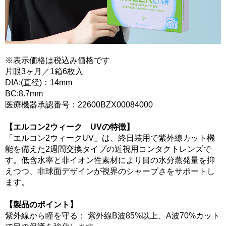
※表示価格は税込み価格です
片眼3ヶ月／1箱6枚入
DIA:(直径)：14mm
BC:8.7mm
医療機器承認番号：22600BZX00084000
【エルコン2ウィーク UVの特徴】
「エルコン2ウィークUV」は、終日装用で紫外線カット機
能を備えた2週間交換タイプの近視用コンタクトレンズで
す。低含水率と非イオン性素材により目の水分蒸発量を抑
えつつ、非球面デザインが視界のシャープさをサポートし
ます。
【製品のポイント】
紫外線から瞳を守る： 紫外線B波85%以上、A波70%カット