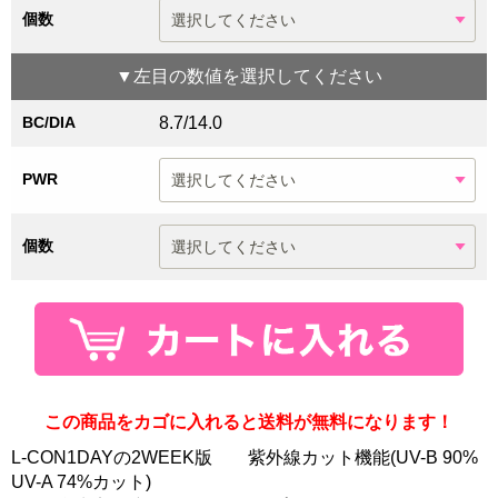
個数
▼
左目
の数値を選択してください
BC/DIA
8.7/14.0
PWR
個数
この商品をカゴに入れると送料が無料になります！
L-CON1DAYの2WEEK版 紫外線カット機能(UV-B 90%
UV-A 74%カット)