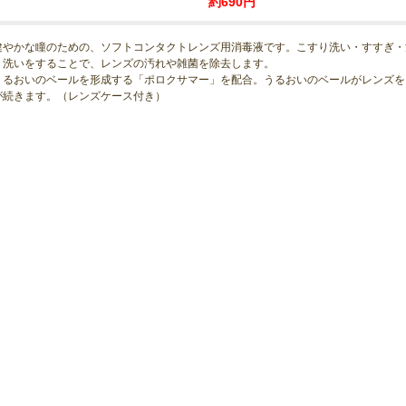
約690円
健やかな瞳のための、ソフトコンタクトレンズ用消毒液です。こすり洗い・すすぎ・
り洗いをすることで、レンズの汚れや雑菌を除去します。
うるおいのベールを形成する「ポロクサマー」を配合。うるおいのベールがレンズを
が続きます。（レンズケース付き）