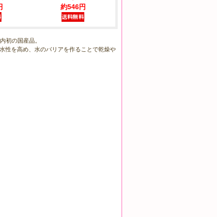
円
約546円
国内初の国産品。
親水性を高め、水のバリアを作ることで乾燥や