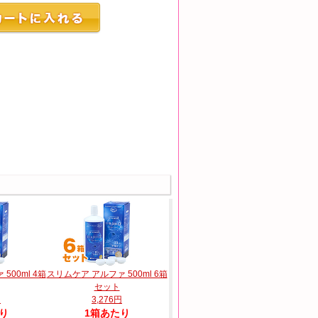
500ml 4箱
スリムケア アルファ 500ml 6箱
セット
円
3,276円
り
1箱あたり