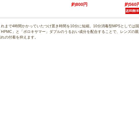
約800円
約560
これまで4時間かかっていたつけ置き時間を10分に短縮。10分消毒型MPSとしては
「HPMC」と「ポロキサマー」ダブルのうるおい成分を配合することで、レンズの
汚れの付着を抑えます。