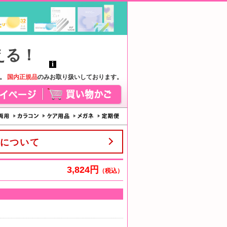
す。
国内正規品
のみお取り扱いしております。
について
3,824円
（税込）