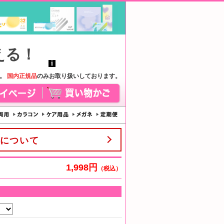
す。
国内正規品
のみお取り扱いしております。
について
1,998円
（税込）