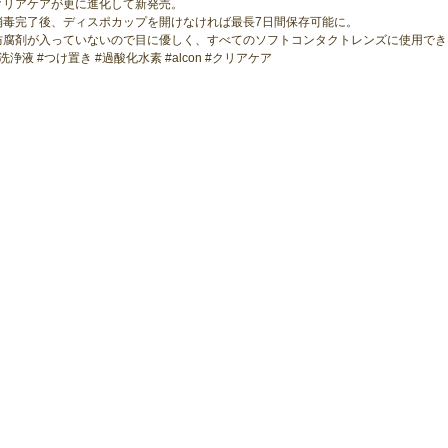
クリアケアが更に進化して新発売。
消毒完了後、ディスポカップを開けなければ最長7日間保存可能に。
防腐剤が入っていないので目に優しく、すべてのソフトコンタクトレンズに使用でき
#洗浄液 #つけ置き #過酸化水素 #alcon #クリアケア