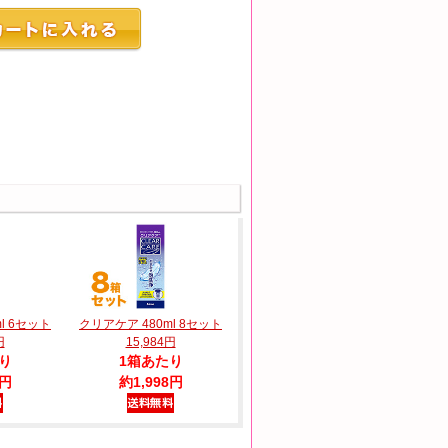
l 6セット
クリアケア 480ml 8セット
円
15,984円
り
1箱あたり
8円
約1,998円