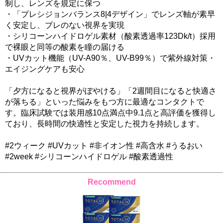
制し、レンズを規定に保つ
・「プレシジョンバランス8|4デザイン」でレンズ軸が素早
く安定し、ブレのない視界を実現
・シリコーンハイドロゲル素材（酸素透過率123Dk/t）採用
で裸眼と同等の酸素を瞳の届ける
・UVカット機能（UV-A90％、UV-B99％）で紫外線対策・
エイジングケアも安心
「夕方になると視界がぼやける」「2週間目になると快適さ
が落ちる」といった悩みをもつ方に最適なコンタクトで
す。臨床試験では装用感10点満点中9.1点と高評価を獲得し
ており、長時間の快適性と安定した視力を持続します。
#2ウィーク #UVカット #非イオン性 #高含水 #うるおい
#2week #シリコーンハイドロゲル #酸素透過性
Recommend