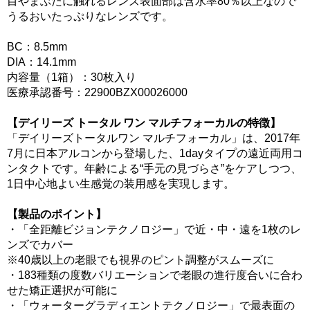
目やまぶたに触れるレンズ表面部は含水率80％以上なので
うるおいたっぷりなレンズです。
BC：8.5mm
DIA：14.1mm
内容量（1箱）：30枚入り
医療承認番号：22900BZX00026000
【デイリーズ トータル ワン マルチフォーカルの特徴】
「デイリーズトータルワン マルチフォーカル」は、2017年
7月に日本アルコンから登場した、1dayタイプの遠近両用コ
ンタクトです。年齢による“手元の見づらさ”をケアしつつ、
1日中心地よい生感覚の装用感を実現します。
【製品のポイント】
・「全距離ビジョンテクノロジー」で近・中・遠を1枚のレ
ンズでカバー
※40歳以上の老眼でも視界のピント調整がスムーズに
・183種類の度数バリエーションで老眼の進行度合いに合わ
せた矯正選択が可能に
・「ウォーターグラディエントテクノロジー」で最表面の