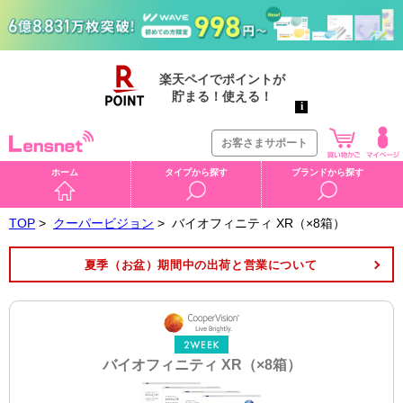
お客さまサポート
ホーム
タイプから探す
ブランドから探す
TOP
>
クーパービジョン
>
バイオフィニティ XR（×8箱）
夏季（お盆）期間中の出荷と営業について
バイオフィニティ XR（×8箱）