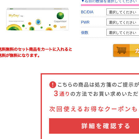
▼
右目
の数値を選択してください
BC/DIA
PWR
個数