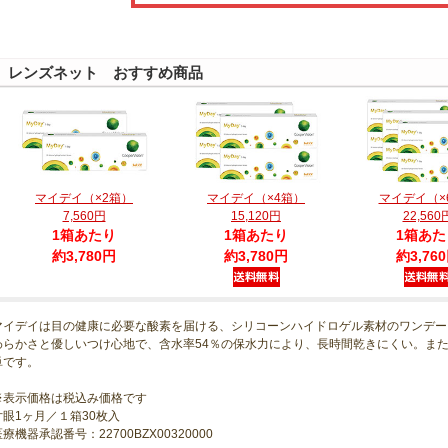
レンズネット おすすめ商品
マイデイ（×2箱）
マイデイ（×4箱）
マイデイ（×
7,560円
15,120円
22,560
1箱あたり
1箱あたり
1箱あた
約3,780円
約3,780円
約3,76
マイデイは目の健康に必要な酸素を届ける、シリコーンハイドロゲル素材のワンデー
わらかさと優しいつけ心地で、含水率54％の保水力により、長時間乾きにくい。ま
単です。
※表示価格は税込み価格です
片眼1ヶ月／１箱30枚入
療機器承認番号：22700BZX00320000