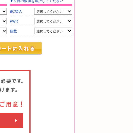
▼
左目
の数値を選択してください
BC/DIA
PWR
個数