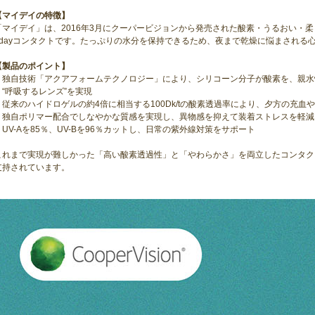
【マイデイの特徴】
「マイデイ」は、2016年3月にクーパービジョンから発売された酸素・うるおい・
1dayコンタクトです。たっぷりの水分を保持できるため、夜まで乾燥に悩まされる
【製品のポイント】
・独自技術「アクアフォームテクノロジー」により、シリコーン分子が酸素を、親水
く“呼吸するレンズ”を実現
・従来のハイドロゲルの約4倍に相当する100Dk/tの酸素透過率により、夕方の充血
・独自ポリマー配合でしなやかな質感を実現し、異物感を抑えて装着ストレスを軽減
・UV-Aを85％、UV-Bを96％カットし、日常の紫外線対策をサポート
これまで実現が難しかった「高い酸素透過性」と「やわらかさ」を両立したコンタク
支持されています。