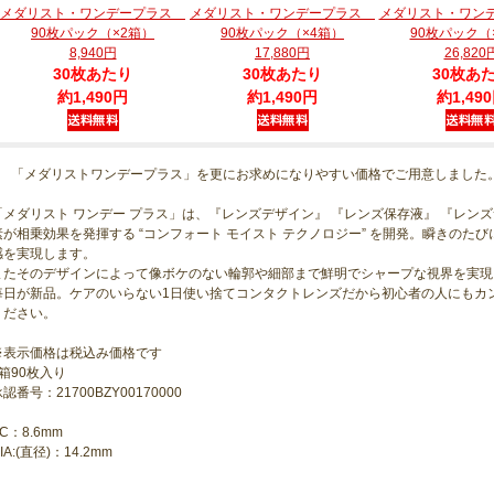
メダリスト・ワンデープラス
メダリスト・ワンデープラス
メダリスト・ワン
90枚パック（×2箱）
90枚パック（×4箱）
90枚パック（
8,940円
17,880円
26,820
30枚あたり
30枚あたり
30枚あ
約1,490円
約1,490円
約1,49
■ 「メダリストワンデープラス」を更にお求めになりやすい価格でご用意しました
「メダリスト ワンデー プラス」は、『レンズデザイン』 『レンズ保存液』 『レン
素が相乗効果を発揮する “コンフォート モイスト テクノロジー” を開発。瞬きの
感を実現します。
またそのデザインによって像ボケのない輪郭や細部まで鮮明でシャープな視界を実現
毎日が新品。ケアのいらない1日使い捨てコンタクトレンズだから初心者の人にもカン
ください。
※表示価格は税込み価格です
1箱90枚入り
認番号：21700BZY00170000
C：8.6mm
IA:(直径)：14.2mm