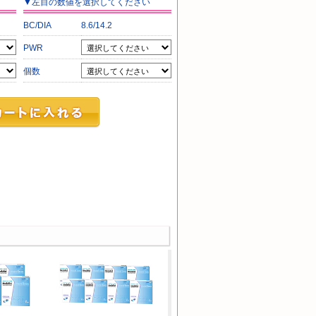
▼
左目
の数値を選択してください
BC/DIA
8.6/14.2
PWR
個数