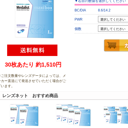
▼
右目
の数値を選択してください
BC/DIA
8.6/14.2
PWR
個数
30枚あたり 約1,510円
※ご注文数量やレンズデータによっては、メ
ーカー直送にて発送させていただく場合がご
ざいます
。
レンズネット おすすめ商品