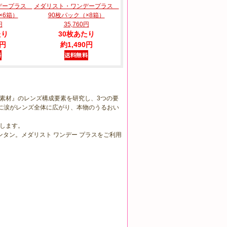
デープラス
メダリスト・ワンデープラス
×6箱）
90枚パック（×8箱）
円
35,760円
たり
30枚あたり
0円
約1,490円
。
ズ素材』のレンズ構成要素を研究し、3つの要
たびに涙がレンズ全体に広がり、本物のうるおい
します。
タン。メダリスト ワンデー プラスをご利用