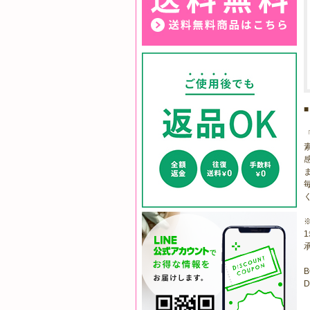
承
B
D