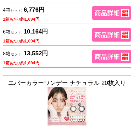
6,776円
4箱
:
セット
1箱
約1,694円
あたり
10,164円
6箱
:
セット
1箱
約1,694円
あたり
13,552円
8箱
:
セット
1箱
約1,694円
あたり
エバーカラーワンデー ナチュラル 20枚入り