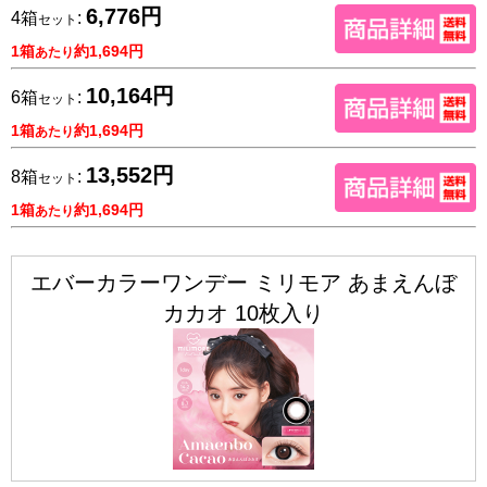
6,776円
4箱
:
セット
1箱
約1,694円
あたり
10,164円
6箱
:
セット
1箱
約1,694円
あたり
13,552円
8箱
:
セット
1箱
約1,694円
あたり
エバーカラーワンデー ミリモア あまえんぼ
カカオ 10枚入り