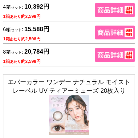
10,392円
4箱
:
セット
1箱
約2,598円
あたり
15,588円
6箱
:
セット
1箱
約2,598円
あたり
20,784円
8箱
:
セット
1箱
約2,598円
あたり
エバーカラー ワンデー ナチュラル モイスト
レーベル UV ティアーミューズ 20枚入り