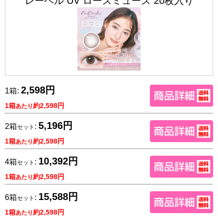
レーベル UV ローズミューズ 20枚入り
2,598円
1箱:
1箱
約2,598円
あたり
5,196円
2箱
:
セット
1箱
約2,598円
あたり
10,392円
4箱
:
セット
1箱
約2,598円
あたり
15,588円
6箱
:
セット
1箱
約2,598円
あたり