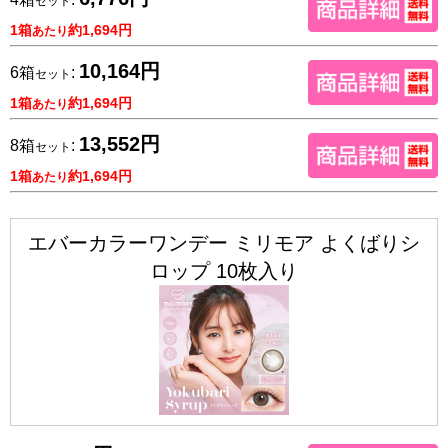
セット
1箱
約1,694円
あたり
10,164円
6箱
:
セット
1箱
約1,694円
あたり
13,552円
8箱
:
セット
1箱
約1,694円
あたり
エバーカラーワンデー ミリモア よくばりシ
ロップ 10枚入り