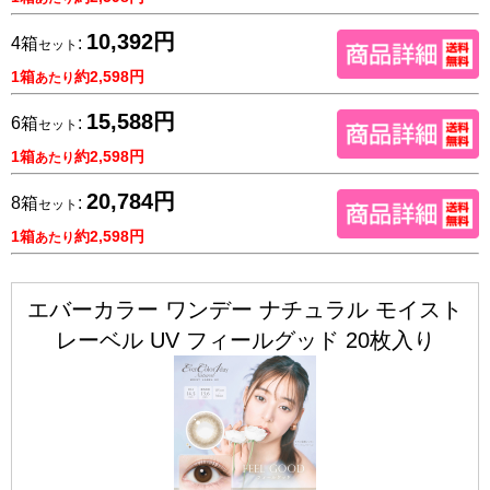
10,392円
4箱
:
セット
1箱
約2,598円
あたり
15,588円
6箱
:
セット
1箱
約2,598円
あたり
20,784円
8箱
:
セット
1箱
約2,598円
あたり
エバーカラー ワンデー ナチュラル モイスト
レーベル UV フィールグッド 20枚入り