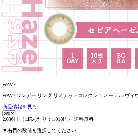
WAVE
WAVEワンデー リング リミテッドコレクション モデル ヴィ
商品情報を見る
2,036円
（1箱あたり：
1,018円
）
送料無料
▼
右目
の数値を選択してください