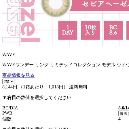
WAVE
WAVEワンデー リング リミテッドコレクション モデル ヴィ
商品情報を見る
8,144円
（1箱あたり：
1,018円
）
送料無料
▼
右目
の数値を選択してください
BC/DIA
8.6/1
PWR
個数
4