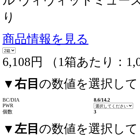
ル ヴィヴィットミューズ
り
商品情報を見る
6,108円
（1箱あたり：
1,
▼
右目
の数値を選択して
BC/DIA
8.6/14.2
PWR
個数
3
▼
左目
の数値を選択して