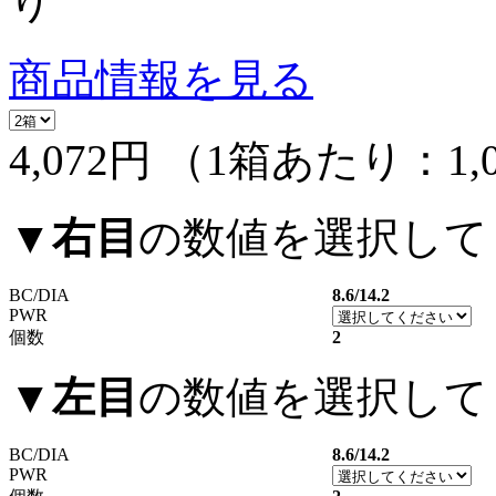
り
商品情報を見る
4,072円
（1箱あたり：
1,
▼
右目
の数値を選択して
BC/DIA
8.6/14.2
PWR
個数
2
▼
左目
の数値を選択して
BC/DIA
8.6/14.2
PWR