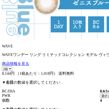
WAVE
WAVEワンデー リング リミテッドコレクション モデル ヴィ
商品情報を見る
8,144円
（1箱あたり：
1,018円
）
送料無料
▼
右目
の数値を選択してください
BC/DIA
8.6/1
PWR
個数
4